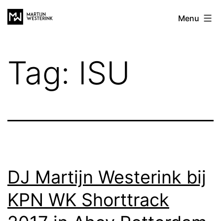
Skip
Martijn
Menu
to
Westerink
content
Tag:
ISU
DJ Martijn Westerink bij
KPN WK Shorttrack