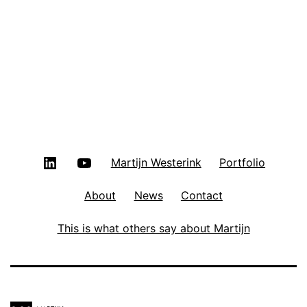
20
in
Ah
Ro
LinkedIn
YouTube
Martijn Westerink
Portfolio
About
News
Contact
This is what others say about Martijn