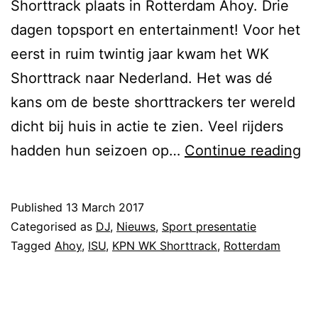
Shorttrack plaats in Rotterdam Ahoy. Drie
dagen topsport en entertainment! Voor het
eerst in ruim twintig jaar kwam het WK
Shorttrack naar Nederland. Het was dé
kans om de beste shorttrackers ter wereld
dicht bij huis in actie te zien. Veel rijders
DJ
hadden hun seizoen op…
Continue reading
Ma
We
Published
13 March 2017
bij
Categorised as
DJ
,
Nieuws
,
Sport presentatie
K
Tagged
Ahoy
,
ISU
,
KPN WK Shorttrack
,
Rotterdam
W
Sh