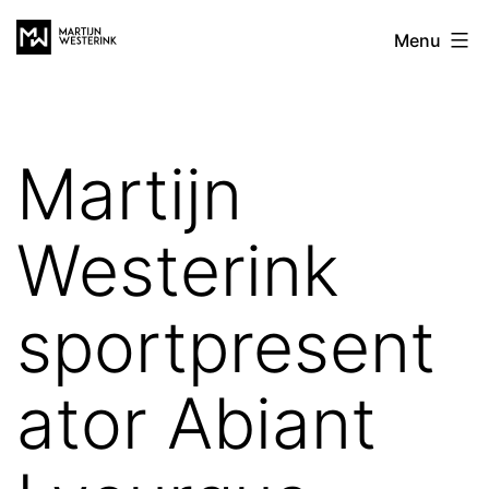
Ga
Martijn
Menu
naar
Westerink
de
inhoud
Martijn
Westerink
sportpresent
ator Abiant