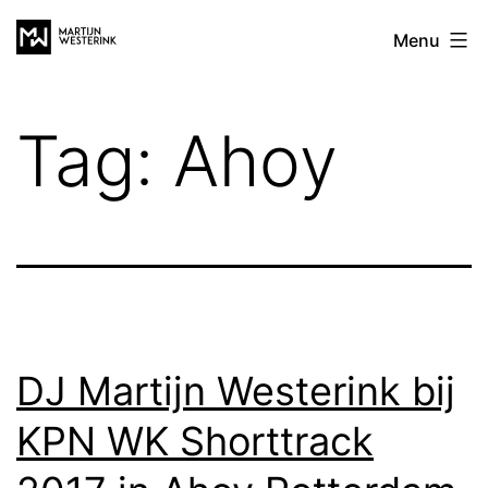
Ga
Martijn
Menu
naar
Westerink
de
inhoud
Tag:
Ahoy
DJ Martijn Westerink bij
KPN WK Shorttrack