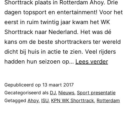
Shorttrack plaats in Rotterdam Ahoy. Drie
dagen topsport en entertainment! Voor het
eerst in ruim twintig jaar kwam het WK
Shorttrack naar Nederland. Het was dé
kans om de beste shorttrackers ter wereld
dicht bij huis in actie te zien. Veel rijders
DJ
hadden hun seizoen op…
Lees verder
Martijn
Westeri
Gepubliceerd op
13 maart 2017
bij
Gecategoriseerd als
DJ
,
Nieuws
,
Sport presentatie
KPN
Getagged
Ahoy
,
ISU
,
KPN WK Shorttrack
,
Rotterdam
WK
Shorttr