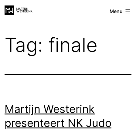
Ga
Martijn
Menu
naar
Westerink
de
inhoud
Tag:
finale
Martijn Westerink
presenteert NK Judo