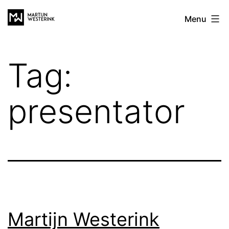
Ga
Martijn
Menu
naar
Westerink
de
inhoud
Tag:
presentator
Martijn Westerink