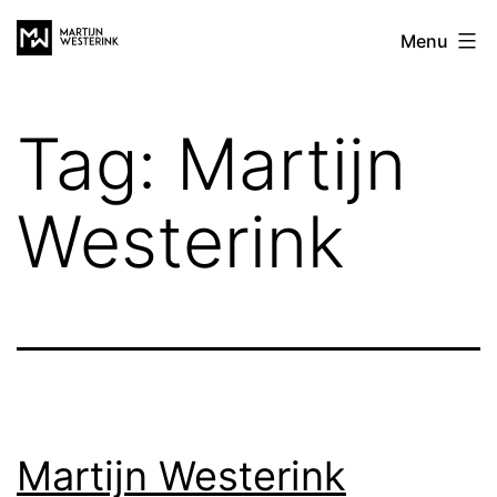
Ga
Martijn
Menu
naar
Westerink
de
inhoud
Tag:
Martijn
Westerink
Martijn Westerink