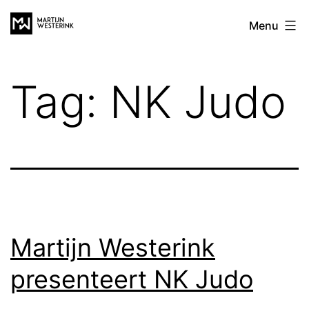
Ga
Martijn
Menu
naar
Westerink
de
inhoud
Tag:
NK Judo
Martijn Westerink
presenteert NK Judo